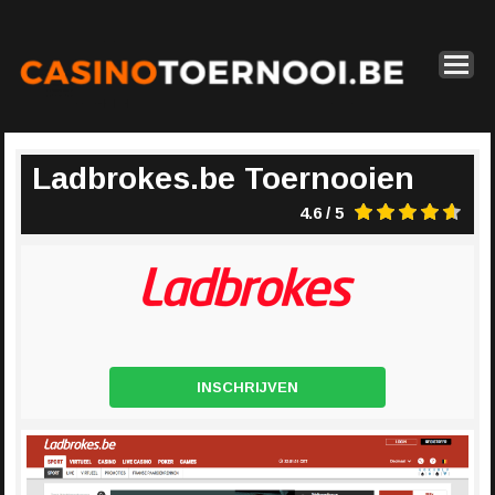
Ladbrokes.be Toernooien
4.6
/ 5
INSCHRIJVEN