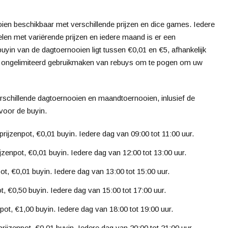
oien beschikbaar met verschillende prijzen en dice games. Iedere
pelen met variërende prijzen en iedere maand is er een
yin van de dagtoernooien ligt tussen €0,01 en €5, afhankelijk
wel ongelimiteerd gebruikmaken van rebuys om te pogen om uw
schillende dagtoernooien en maandtoernooien, inlusief de
 voor de buyin.
prijzenpot, €0,01 buyin. Iedere dag van 09:00 tot 11:00 uur.
jzenpot, €0,01 buyin. Iedere dag van 12:00 tot 13:00 uur.
ot, €0,01 buyin. Iedere dag van 13:00 tot 15:00 uur.
t, €0,50 buyin. Iedere dag van 15:00 tot 17:00 uur.
pot, €1,00 buyin. Iedere dag van 18:00 tot 19:00 uur.
rijzenpot, €0,01 buyin. Iedere dag van 20:00 tot 21:00 uur.