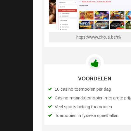
https://www.circus.be/nl/
VOORDELEN
10 casino toernooien per dag
Casino maandtoernooien met grote prij
Veel sports betting toernooien
Toernooien in fysieke speelhallen