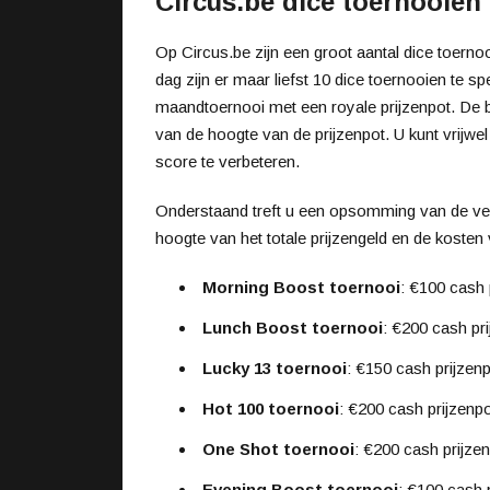
Circus.be dice toernooien
Op Circus.be zijn een groot aantal dice toerno
dag zijn er maar liefst 10 dice toernooien te s
maandtoernooi met een royale prijzenpot. De bu
van de hoogte van de prijzenpot. U kunt vrij
score te verbeteren.
Onderstaand treft u een opsomming van de ver
hoogte van het totale prijzengeld en de kosten
Morning Boost toernooi
: €100 cash 
Lunch Boost toernooi
: €200 cash pri
Lucky 13 toernooi
: €150 cash prijzenp
Hot 100 toernooi
: €200 cash prijzenpo
One Shot toernooi
: €200 cash prijzen
Evening Boost toernooi
: €100 cash p