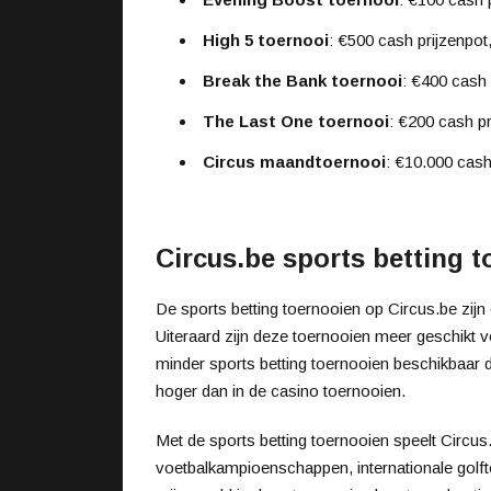
High 5 toernooi
: €500 cash prijzenpot,
Break the Bank toernooi
: €400 cash 
The Last One toernooi
: €200 cash pr
Circus maandtoernooi
: €10.000 cash
Circus.be sports betting 
De sports betting toernooien op Circus.be zij
Uiteraard zijn deze toernooien meer geschikt vo
minder sports betting toernooien beschikbaar 
hoger dan in de casino toernooien.
Met de sports betting toernooien speelt Circu
voetbalkampioenschappen, internationale golft