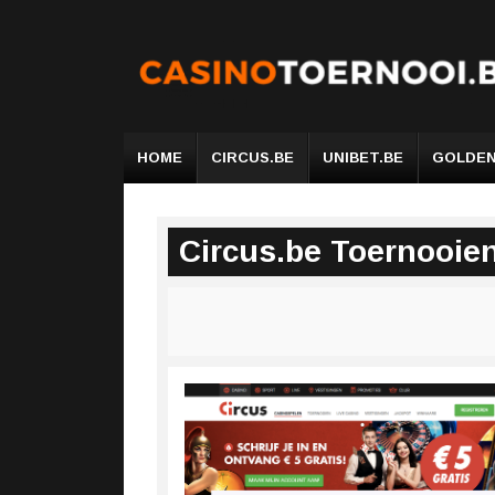
HOME
CIRCUS.BE
UNIBET.BE
GOLDEN
Circus.be Toernooie