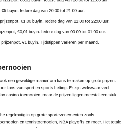
 €5 buyin. Iedere dag van 20:00 tot 21:00 uur.
prijzenpot, €1,00 buyin. Iedere dag van 21:00 tot 22:00 uur.
ijzenpot, €0,01 buyin. Iedere dag van 00:00 tot 01:00 uur.
 prijzenpot, €1 buyin. Tijdstippen variëren per maand.
toernooien
n ook een geweldige manier om kans te maken op grote prijzen.
or fans van sport en sports betting. Er zijn weliswaar veel
dan casino toernooien, maar de prijzen liggen meestal een stuk
s.be regelmatig in op grote sportevenementen zoals
oernooien en tennistoernooien, NBA playoffs en meer. Het totale