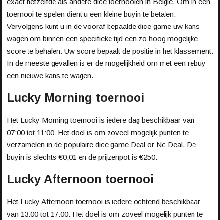
exact hetzelfde als andere dice toernooien in België. Om in een
toernooi te spelen dient u een kleine buyin te betalen.
Vervolgens kunt u in de vooraf bepaalde dice game uw kans
wagen om binnen een specifieke tijd een zo hoog mogelijke
score te behalen. Uw score bepaalt de positie in het klassement.
In de meeste gevallen is er de mogelijkheid om met een rebuy
een nieuwe kans te wagen.
Lucky Morning toernooi
Het Lucky Morning toernooi is iedere dag beschikbaar van
07:00 tot 11:00. Het doel is om zoveel mogelijk punten te
verzamelen in de populaire dice game Deal or No Deal. De
buyin is slechts €0,01 en de prijzenpot is €250.
Lucky Afternoon toernooi
Het Lucky Afternoon toernooi is iedere ochtend beschikbaar
van 13:00 tot 17:00. Het doel is om zoveel mogelijk punten te