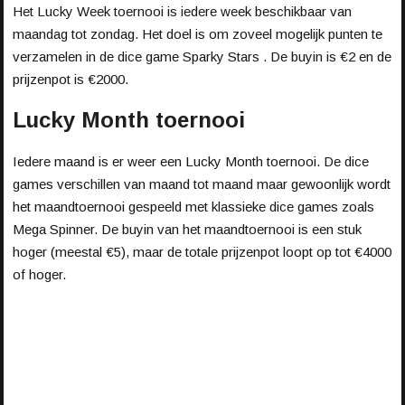
Het Lucky Week toernooi is iedere week beschikbaar van
maandag tot zondag. Het doel is om zoveel mogelijk punten te
verzamelen in de dice game Sparky Stars . De buyin is €2 en de
prijzenpot is €2000.
Lucky Month toernooi
Iedere maand is er weer een Lucky Month toernooi. De dice
games verschillen van maand tot maand maar gewoonlijk wordt
het maandtoernooi gespeeld met klassieke dice games zoals
Mega Spinner. De buyin van het maandtoernooi is een stuk
hoger (meestal €5), maar de totale prijzenpot loopt op tot €4000
of hoger.