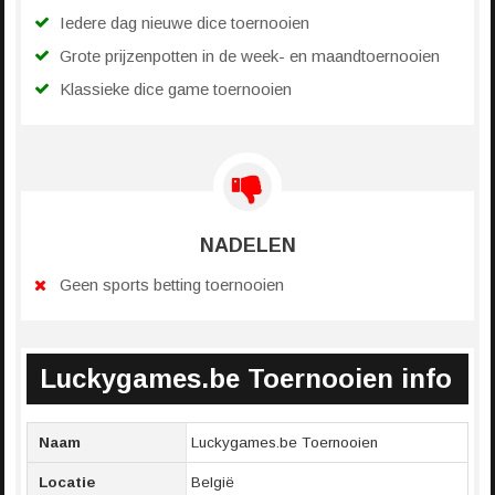
Iedere dag nieuwe dice toernooien
Grote prijzenpotten in de week- en maandtoernooien
Klassieke dice game toernooien
NADELEN
Geen sports betting toernooien
Luckygames.be Toernooien info
Naam
Luckygames.be Toernooien
Locatie
België